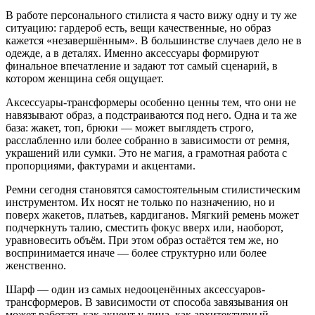
В работе персонального стилиста я часто вижу одну и ту же
ситуацию: гардероб есть, вещи качественные, но образ
кажется «незавершённым». В большинстве случаев дело не в
одежде, а в деталях. Именно аксессуары формируют
финальное впечатление и задают тот самый сценарий, в
котором женщина себя ощущает.
Аксессуары-трансформеры особенно ценны тем, что они не
навязывают образ, а подстраиваются под него. Одна и та же
база: жакет, топ, брюки — может выглядеть строго,
расслабленно или более собранно в зависимости от ремня,
украшений или сумки. Это не магия, а грамотная работа с
пропорциями, фактурами и акцентами.
Ремни сегодня становятся самостоятельным стилистическим
инструментом. Их носят не только по назначению, но и
поверх жакетов, платьев, кардиганов. Мягкий ремень может
подчеркнуть талию, сместить фокус вверх или, наоборот,
уравновесить объём. При этом образ остаётся тем же, но
воспринимается иначе — более структурно или более
женственно.
Шарф — один из самых недооценённых аксессуаров-
трансформеров. В зависимости от способа завязывания он
может работать как акцент у лица, как архитектурный