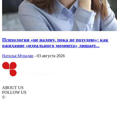
Психология «не надену, пока не похудею»: как
ожидание «идеального момента» лишает...
Наталья Мурадян
-
03 августа 2026
ABOUT US
FOLLOW US
©