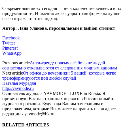
Современный люкс сегодня — не в количестве вещей, а в их
продуманности. И именно аксессуары-трансформеры лучше
всего отражают этот подход.
Автор: Лана Уланова, персональный и fashion-стилист
Facebook
Twitter
Pinterest
WhatsApp
Previous article
Анти‑тренд: почему всё больше людей
сознательно отказываются от следования модным канонам
Next article
От офиса до вечеринки: 5 вещей, которые легко
трансформируются под любой случай
Наталья Мурадян
http://yavmode.ru
Основатель журнала YAVMODE - LUXE in Russia. Я
приветствую Вас на страницах первого в России онлайн-
журнала о роскоши. Буду рада Вашим замечаниям и
предложениям, которые Вы можете направить на эл.адрес
редакции - yavmode@bk.ru
RELATED ARTICLES