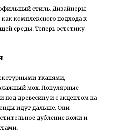
иофильный стиль. Дизайнеры
как комплексного подхода к
ей среды. Теперь эстетику
я
екстурными тканями,
влажный мох. Популярные
 под древесину и с акцентом на
енды идут дальше. Они
стительное дубление кожи и
нтами.