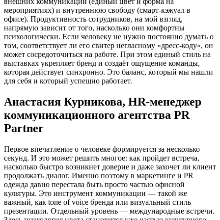
внешних коммуникаций (единый цвет и форма на
мероприятиях) и внутреннюю свободу (смарт-кэжуал в
офисе). Продуктивность сотрудников, на мой взгляд,
напрямую зависит от того, насколько они комфортны
психологически. Если человеку не нужно постоянно думать о
том, соответствует ли его свитер негласному «дресс-коду», он
может сосредоточиться на работе. При этом единый стиль на
выставках укрепляет бренд и создаёт ощущение команды,
которая действует синхронно. Это баланс, который мы нашли
для себя и который успешно работает.
Анастасия Курникова, HR-менеджер
коммуникационного агентства PR
Partner
Первое впечатление о человеке формируется за несколько
секунд. И это может решить многое: как пройдет встреча,
насколько быстро возникнет доверие и даже захочет ли клиент
продолжать диалог. Именно поэтому в маркетинге и PR
одежда давно перестала быть просто частью офисной
культуры. Это инструмент коммуникации — такой же
важный, как tone of voice бренда или визуальный стиль
презентации. Отдельный уровень — международные встречи.
Здесь психология цвета становится уже частью культурного