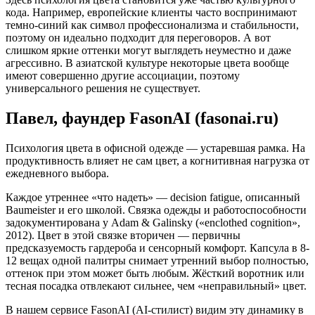
кода. Например, европейские клиенты часто воспринимают
темно-синий как символ профессионализма и стабильности,
поэтому он идеально подходит для переговоров. А вот
слишком яркие оттенки могут выглядеть неуместно и даже
агрессивно. В азиатской культуре некоторые цвета вообще
имеют совершенно другие ассоциации, поэтому
универсального решения не существует.
Павел, фаундер FasonAI (fasonai.ru)
Психология цвета в офисной одежде — устаревшая рамка. На
продуктивность влияет не сам цвет, а когнитивная нагрузка от
ежедневного выбора.
Каждое утреннее «что надеть» — decision fatigue, описанный
Baumeister и его школой. Связка одежды и работоспособности
задокументирована у Adam & Galinsky («enclothed cognition»,
2012). Цвет в этой связке вторичен — первичны
предсказуемость гардероба и сенсорный комфорт. Капсула в 8-
12 вещах одной палитры снимает утренний выбор полностью,
оттенок при этом может быть любым. Жёсткий воротник или
тесная посадка отвлекают сильнее, чем «неправильный» цвет.
В нашем сервисе FasonAI (AI-стилист) видим эту динамику в