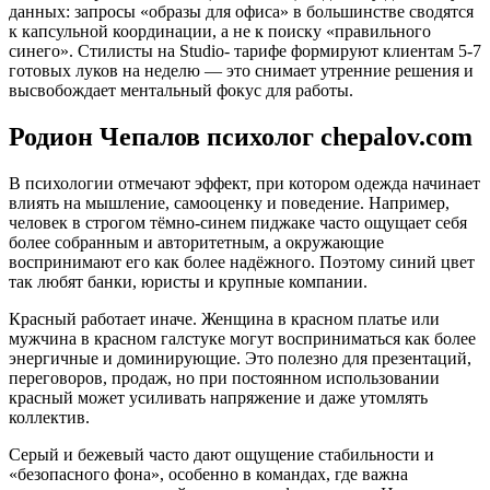
данных: запросы «образы для офиса» в большинстве сводятся
к капсульной координации, а не к поиску «правильного
синего». Стилисты на Studio- тарифе формируют клиентам 5-7
готовых луков на неделю — это снимает утренние решения и
высвобождает ментальный фокус для работы.
Родион Чепалов психолог chepalov.com
В психологии отмечают эффект, при котором одежда начинает
влиять на мышление, самооценку и поведение. Например,
человек в строгом тёмно-синем пиджаке часто ощущает себя
более собранным и авторитетным, а окружающие
воспринимают его как более надёжного. Поэтому синий цвет
так любят банки, юристы и крупные компании.
Красный работает иначе. Женщина в красном платье или
мужчина в красном галстуке могут восприниматься как более
энергичные и доминирующие. Это полезно для презентаций,
переговоров, продаж, но при постоянном использовании
красный может усиливать напряжение и даже утомлять
коллектив.
Серый и бежевый часто дают ощущение стабильности и
«безопасного фона», особенно в командах, где важна