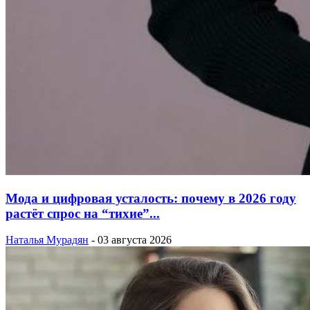
Мода и цифровая усталость: почему в 2026 году
растёт спрос на “тихие”...
Наталья Мурадян
-
03 августа 2026