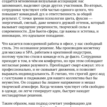
создаётся мгновенная визуальная ассоциация: нас
запоминают, выделяют среди других участников. Во-вторых,
сотрудники чувствуют себя частью единого целого, что
повышает командный дух и ответственность за общий
результат. С точки зрения психологии цвета, фуксия —
энергичный, смелый, даже немного дерзкий оттенок, который
вызывает ощущение уверенности, творческой силы и
современности. Для бьюти-сферы, где важны и эстетика, и
инновации, это идеальное попадание.
Что касается повседневной работы в офисе, у нас свободный
стиль. Это осознанное решение. Мы производим косметику
для массажа и SPA, работаем в креативной индустрии,
поэтому чувство стиля в команде есть де факто. Сотрудники
приходят в том, в чём им комфортно, но при этом соблюдают
негласные рамки разумного. Преобладает смарт-кэжуал: это и
про
фессионально, и не сковывает движения, и позволяет
выражать индивидуальность. Я считаю, что строгий дресс-код
с галстуками и пиджаками для нашего коллектива был бы
неуместен. Он создавал бы лишнее напряжение и мешал
творческой атмосфере. Когда человек чувствует себя свободно
в одежде, он легче генерирует идеи, быстрее находит
нестандартные решения.
Таким образом, наш подход сочетает унификацию для