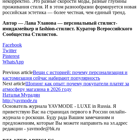
некорректно. Это разные скорости моды, разные глубины
проживания стиля. И в этом разнообразии формируется новая
российская эстетика — более честная, чем единый тренд.
Автор — Лана Уланова — персональный стилист-
имиджмейкер и fashion-стилист. Куратор Всероссийского
Сообщества Стилистов.
Facebook
Twitter
Pinterest
WhatsApp
Previous article
Вещи с историей: почему персонализация и
кастомизация сейчас набирают популярность
Next article
Шопинг как опыт: почему покупатели платят за
атмосферу магазина в 2026 году
Наталья Мурадян
http://yavmode.ru
Основатель журнала YAVMODE - LUXE in Russia. Я
приветствую Вас на страницах первого в России онлайн-
журнала о роскоши. Буду рада Вашим замечаниям и
предложениям, которые Вы можете направить на эл.адрес
редакции - yavmode@bk.ru