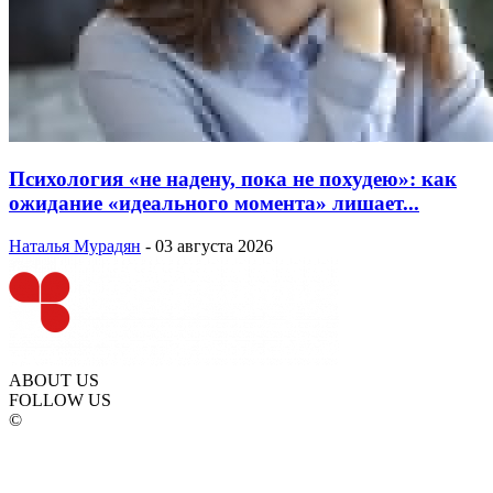
Психология «не надену, пока не похудею»: как
ожидание «идеального момента» лишает...
Наталья Мурадян
-
03 августа 2026
ABOUT US
FOLLOW US
©