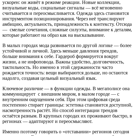
ускорен: он живёт в режиме реакции. Новые коллекции,
визуальные коды, социальные сигналы — всё мгновенно
считывается и переосмысливается. Одежда здесь становится
инструментом позиционирования. Через неё транслируют
амбицию, актуальность, принадлежность к контексту. Отсюда
— смелые сочетания, сложные силуэты, внимание к деталям,
которые работают на образ как на высказывание.
В малых городах мода развивается по другой логике — более
устойчивой и личной. Здесь меньше давления трендов,
больше внимания к себе. Гардероб формируется вокруг
жизни, а не инфоповода. Важны удобство, долговечность,
тактильность. Но именно в этой сдержанности часто
рождается точность: вещи выбираются дольше, но остаются
надолго, создавая цельный визуальный язык.
Ключевое различие — в функции одежды. В мегаполисе она
коммуницирует с внешним миром, в малом городе — с
внутренним ощущением себя. При этом цифровая среда
постепенно стирает границы: эстетика становится доступной,
насмотренность растёт. Но способ интеграции трендов
остаётся разным. В крупных городах их проживают быстро, в
регионах — адаптируют и переосмысляют.
Именно поэтому говорить о «отставании» регионов сегодня