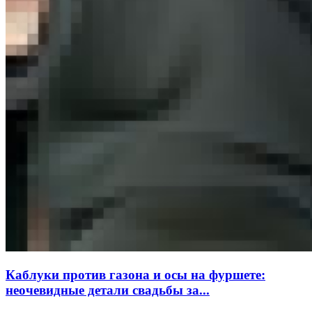
Каблуки против газона и осы на фуршете:
неочевидные детали свадьбы за...