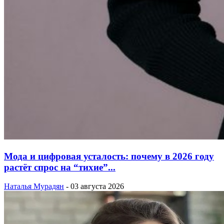
Мода и цифровая усталость: почему в 2026 году
растёт спрос на “тихие”...
Наталья Мурадян
-
03 августа 2026