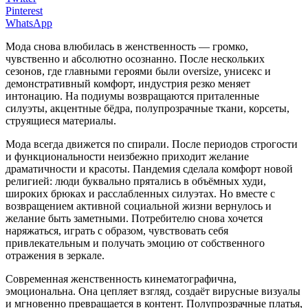
Pinterest
WhatsApp
Мода снова влюбилась в женственность — громко,
чувственно и абсолютно осознанно. После нескольких
сезонов, где главными героями были oversize, унисекс и
демонстративный комфорт, индустрия резко меняет
интонацию. На подиумы возвращаются приталенные
силуэты, акцентные бёдра, полупрозрачные ткани, корсеты,
струящиеся материалы.
Мода всегда движется по спирали. После периодов строгости
и функциональности неизбежно приходит желание
драматичности и красоты. Пандемия сделала комфорт новой
религией: люди буквально прятались в объёмных худи,
широких брюках и расслабленных силуэтах. Но вместе с
возвращением активной социальной жизни вернулось и
желание быть заметными. Потребителю снова хочется
наряжаться, играть с образом, чувствовать себя
привлекательным и получать эмоцию от собственного
отражения в зеркале.
Современная женственность кинематографична,
эмоциональна. Она цепляет взгляд, создаёт вирусные визуалы
и мгновенно превращается в контент. Полупрозрачные платья,