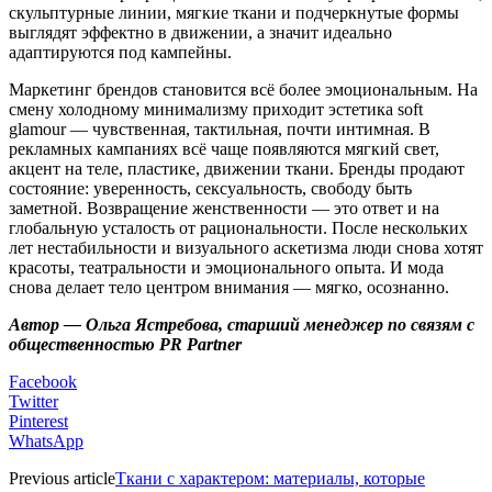
скульптурные линии, мягкие ткани и подчеркнутые формы
выглядят эффектно в движении, а значит идеально
адаптируются под кампейны.
Маркетинг брендов становится всё более эмоциональным. На
смену холодному минимализму приходит эстетика soft
glamour — чувственная, тактильная, почти интимная. В
рекламных кампаниях всё чаще появляются мягкий свет,
акцент на теле, пластике, движении ткани. Бренды продают
состояние: уверенность, сексуальность, свободу быть
заметной. Возвращение женственности — это ответ и на
глобальную усталость от рациональности. После нескольких
лет нестабильности и визуального аскетизма люди снова хотят
красоты, театральности и эмоционального опыта. И мода
снова делает тело центром внимания — мягко, осознанно.
Автор — Ольга Ястребова, старший менеджер по связям с
общественностью PR Partner
Facebook
Twitter
Pinterest
WhatsApp
Previous article
Ткани с характером: материалы, которые