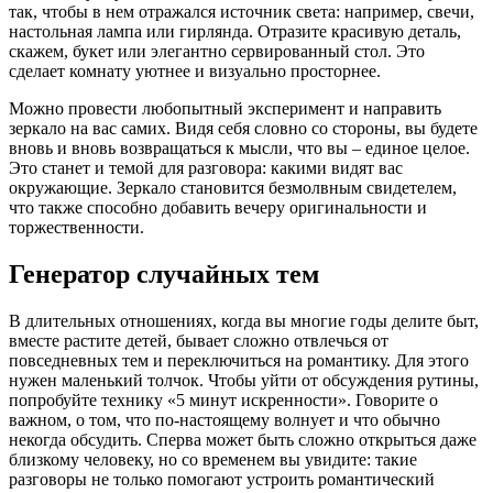
так, чтобы в нем отражался источник света: например, свечи,
настольная лампа или гирлянда. Отразите красивую деталь,
скажем, букет или элегантно сервированный стол. Это
сделает комнату уютнее и визуально просторнее.
Можно провести любопытный эксперимент и направить
зеркало на вас самих. Видя себя словно со стороны, вы будете
вновь и вновь возвращаться к мысли, что вы – единое целое.
Это станет и темой для разговора: какими видят вас
окружающие. Зеркало становится безмолвным свидетелем,
что также способно добавить вечеру оригинальности и
торжественности.
Генератор случайных тем
В длительных отношениях, когда вы многие годы делите быт,
вместе растите детей, бывает сложно отвлечься от
повседневных тем и переключиться на романтику. Для этого
нужен маленький толчок. Чтобы уйти от обсуждения рутины,
попробуйте технику «5 минут искренности». Говорите о
важном, о том, что по-настоящему волнует и что обычно
некогда обсудить. Сперва может быть сложно открыться даже
близкому человеку, но со временем вы увидите: такие
разговоры не только помогают устроить романтический