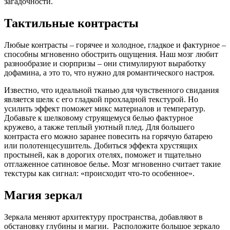
загадочности.
Тактильные контрасты
Любые контрасты – горячее и холодное, гладкое и фактурное –
способны мгновенно обострить ощущения. Наш мозг любит
разнообразие и сюрпризы – они стимулируют выработку
дофамина, а это то, что нужно для романтического настроя.
Известно, что идеальной тканью для чувственного свидания
является шелк с его гладкой прохладной текстурой. Но
усилить эффект поможет микс материалов и температур.
Добавьте к шелковому струящемуся белью фактурное
кружево, а также теплый уютный плед. Для большего
контраста его можно заранее повесить на горячую батарею
или полотенцесушитель. Добиться эффекта хрустящих
простыней, как в дорогих отелях, поможет и тщательно
отглаженное сатиновое белье. Мозг мгновенно считает такие
текстуры как сигнал: «происходит что-то особенное».
Магия зеркал
Зеркала меняют архитектуру пространства, добавляют в
обстановку глубины и магии. Расположите большое зеркало