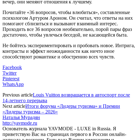
вечер, они меняют отношения к лучшему.
Почитайте «36 вопросов, чтобы влюбиться», составленные
психологом Артуром Ароном. Он считал, что ответы на них
помогают сблизиться и вызывают взаимный интерес.
Проходить все 36 вопросов необязательно, порой пары фраз
достаточно, чтобы увлечься беседой, не касающейся быта.
Не бойтесь экспериментировать и пробовать новое. Интрига,
контрасты и эффект неожиданности как ничто иное
способствуют романтике и обострению всех чувств.
Facebook
Twitter
Pinterest
WhatsApp
Previous article
Louis Vuitton возвращается в автоспорт после
14-летнего перерыва
Next article
Итоги форума «Лидеры туризма» и Премии
«Лидеры туризма – 2026»
Наталья Мурадян
http://yavmode.ru
Основатель журнала YAVMODE - LUXE in Russia. Я
приветствую Вас на страницах первого в России онлайн-
журнала о роскоши. Буду рада Вашим замечаниям и