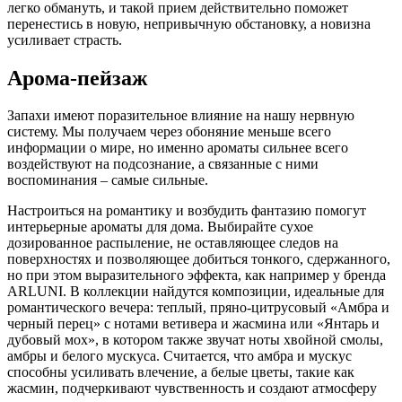
легко обмануть, и такой прием действительно поможет
перенестись в новую, непривычную обстановку, а новизна
усиливает страсть.
Арома-пейзаж
Запахи имеют поразительное влияние на нашу нервную
систему. Мы получаем через обоняние меньше всего
информации о мире, но именно ароматы сильнее всего
воздействуют на подсознание, а связанные с ними
воспоминания – самые сильные.
Настроиться на романтику и возбудить фантазию помогут
интерьерные ароматы для дома. Выбирайте сухое
дозированное распыление, не оставляющее следов на
поверхностях и позволяющее добиться тонкого, сдержанного,
но при этом выразительного эффекта, как например у бренда
ARLUNI. В коллекции найдутся композиции, идеальные для
романтического вечера: теплый, пряно-цитрусовый «Амбра и
черный перец» с нотами ветивера и жасмина или «Янтарь и
дубовый мох», в котором также звучат ноты хвойной смолы,
амбры и белого мускуса. Считается, что амбра и мускус
способны усиливать влечение, а белые цветы, такие как
жасмин, подчеркивают чувственность и создают атмосферу