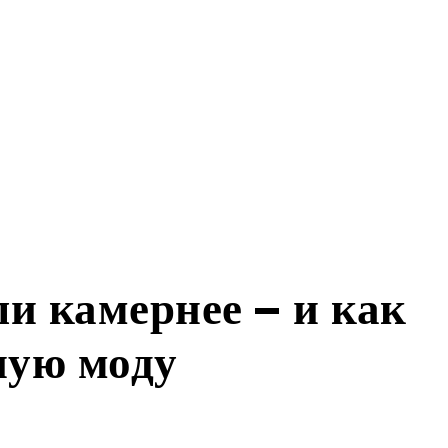
и камернее — и как
ную моду